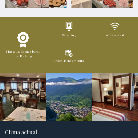
Pàrquing
WiFi gratuït
Fins a un 5% més barat
que Booking
Cancel·lació gratuïta
Clima actual