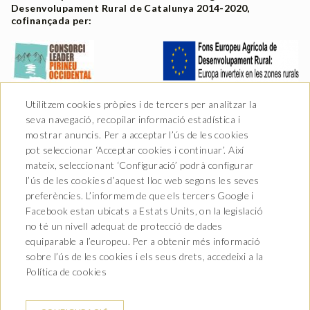
Desenvolupament Rural de Catalunya 2014-2020,
cofinançada per:
Utilitzem cookies pròpies i de tercers per analitzar la
seva navegació, recopilar informació estadística i
mostrar anuncis. Per a acceptar l’ús de les cookies
pot seleccionar ‘Acceptar cookies i continuar’. Així
mateix, seleccionant ‘Configuració’ podrà configurar
l’ús de les cookies d’aquest lloc web segons les seves
preferències. L’informem de que els tercers Google i
Facebook estan ubicats a Estats Units, on la legislació
no té un nivell adequat de protecció de dades
Av. Castiero 7 - 25530 Vielha,
equiparable a l’europeu. Per a obtenir més informació
Lleida
sobre l’ús de les cookies i els seus drets, accedeixi a la
T. 973 64 00 00
info@hotelurogallo.com
Política de cookies
CONTACTE