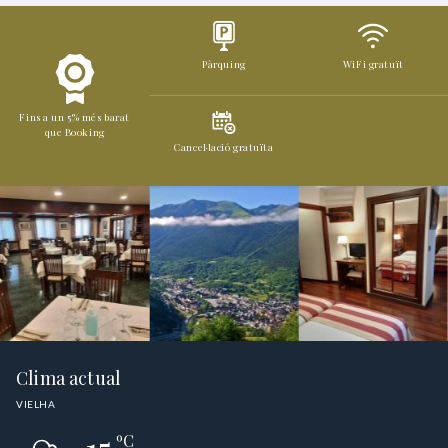
Pàrquing
WiFi gratuït
Fins a un 5% més barat
que Booking
Cancel·lació gratuïta
Clima actual
VIELHA
ºC