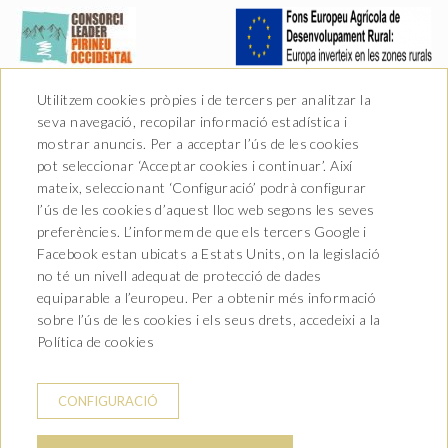
Utilitzem cookies pròpies i de tercers per analitzar la
seva navegació, recopilar informació estadística i
mostrar anuncis. Per a acceptar l’ús de les cookies
pot seleccionar ‘Acceptar cookies i continuar’. Així
mateix, seleccionant ‘Configuració’ podrà configurar
l’ús de les cookies d’aquest lloc web segons les seves
preferències. L’informem de que els tercers Google i
Facebook estan ubicats a Estats Units, on la legislació
no té un nivell adequat de protecció de dades
Av. Castiero 7 - 25530 Vielha,
equiparable a l’europeu. Per a obtenir més informació
Lleida
sobre l’ús de les cookies i els seus drets, accedeixi a la
T. 973 64 00 00
info@hotelurogallo.com
Política de cookies
CONTACTE
CONDICIONS DE RESERVA
CONFIGURACIÓ
AVÍS LEGAL
POLÍTICA DE PRIVACITAT