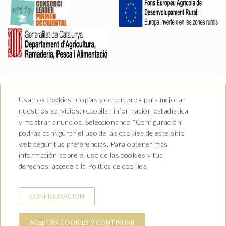
Usamos cookies propias y de terceros para mejorar
nuestros servicios, recopilar información estadística
y mostrar anuncios. Seleccionando “Configuración”
podrás configurar el uso de las cookies de este sitio
Av. Castiero 7 - 25530 Vielha,
web según tus preferencias. Para obtener más
Lleida
información sobre el uso de las cookies y tus
T. 973 64 00 00
info@hotelurogallo.com
derechos, accede a la Política de cookies
CONTACTO
CONDICIONES DE RESERVA
CONFIGURACIÓN
AVISO LEGAL
POLITICA DE PRIVACIDAD
ACEPTAR COOKIES Y CONTINUAR