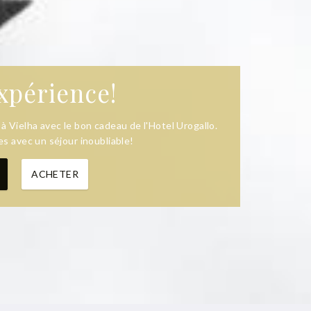
xpérience!
 Vielha avec le bon cadeau de l'Hotel Urogallo.
s avec un séjour inoubliable!
ACHETER