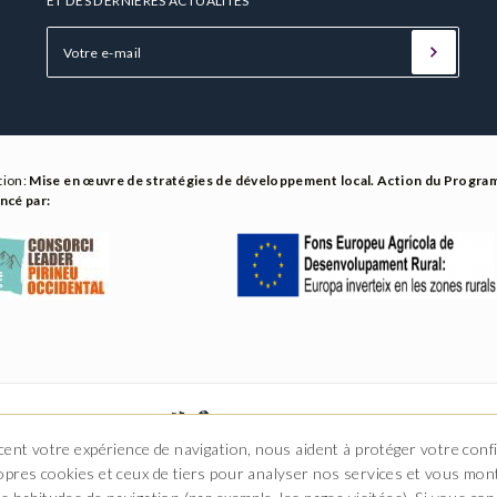
ET DES DERNIÈRES ACTUALITÉS
tion:
Mise en œuvre de stratégies de développement local. Action du Progr
ncé par:
cent votre expérience de navigation, nous aident à protéger votre conf
opres cookies et ceux de tiers pour analyser nos services et vous mont
. Castiero 7 - 25530 Vielha, Lleida
T. 973 64 00 00
info@hotelurogallo.c