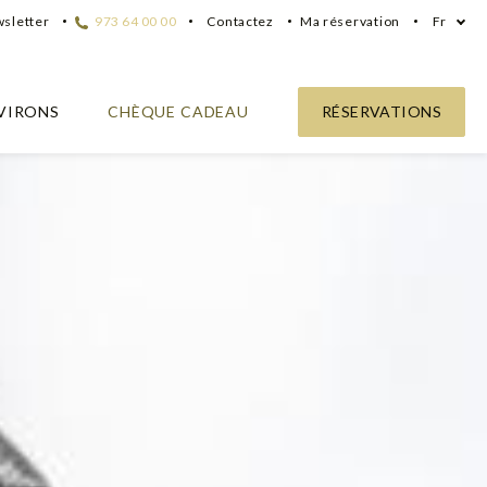
sletter
973 64 00 00
Contactez
Ma réservation
Fr
VIRONS
CHÈQUE CADEAU
RÉSERVATIONS
gallo
r d'un séjour unique à
e cuisine.
o!