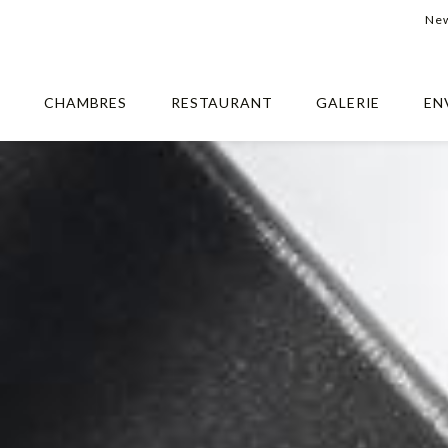
New
S
CHAMBRES
RESTAURANT
GALERIE
EN
OFFREZ UNE EXPÉRIENCE INOUBLIABLE À VIELHA!
ue cadeau de l'Hotel Uro
 avec un chèque-cadeau de l'Hotel Urogallo, où vous pourrez profite
râce à nos chambres confortables, et vous régaler de notre délicieus
ffrez ou offrez-vous des moments inoubliables avec l'Hotel Urogall