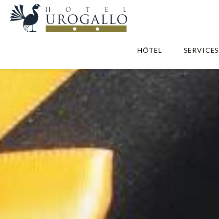
HÔTEL
SERVICE
Chèq
Surprenez vos proches
Vielha, g
O