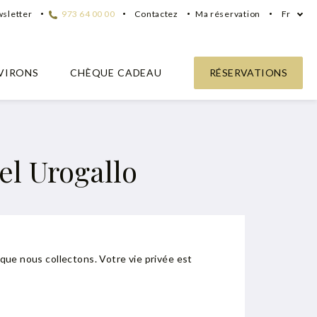
sletter
973 64 00 00
Contactez
Ma réservation
Fr
VIRONS
CHÈQUE CADEAU
RÉSERVATIONS
tel Urogallo
 que nous collectons. Votre vie privée est