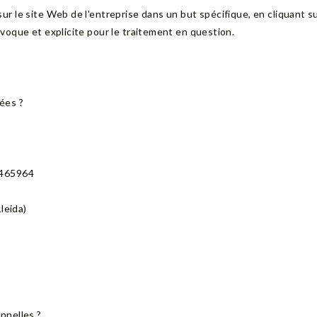
 le site Web de l'entreprise dans un but spécifique, en cliquant sur
voque et explicite pour le traitement en question.
ées ?
5465964
leida)
nnelles ?