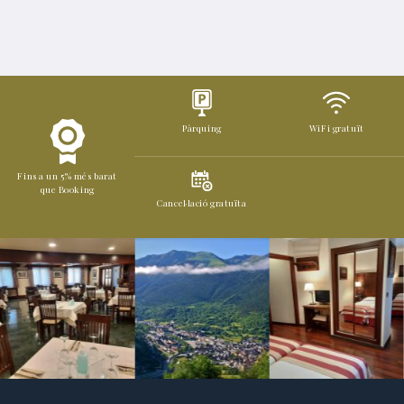
Pàrquing
WiFi gratuït
Fins a un 5% més barat
que Booking
Cancel·lació gratuïta