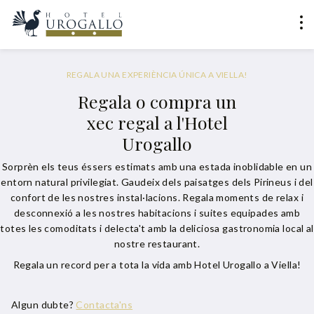
REGALA UNA EXPERIÈNCIA ÚNICA A VIELLA!
Regala o compra un
xec regal a l'Hotel
Urogallo
Sorprèn els teus éssers estimats amb una estada inoblidable en un
entorn natural privilegiat. Gaudeix dels paisatges dels Pirineus i del
confort de les nostres instal·lacions. Regala moments de relax i
desconnexió a les nostres habitacions i suites equipades amb
totes les comoditats i delecta't amb la deliciosa gastronomia local al
nostre restaurant.
Regala un record per a tota la vida amb Hotel Urogallo a Viella!
Algun dubte?
Contacta'ns