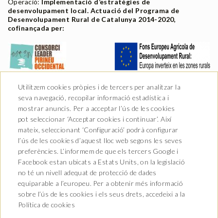
Operació:
Implementació d’estratègies de
desenvolupament local. Actuació del Programa de
Desenvolupament Rural de Catalunya 2014-2020,
cofinançada per:
Utilitzem cookies pròpies i de tercers per analitzar la
seva navegació, recopilar informació estadística i
mostrar anuncis. Per a acceptar l’ús de les cookies
pot seleccionar ‘Acceptar cookies i continuar’. Així
mateix, seleccionant ‘Configuració’ podrà configurar
l’ús de les cookies d’aquest lloc web segons les seves
preferències. L’informem de que els tercers Google i
Facebook estan ubicats a Estats Units, on la legislació
no té un nivell adequat de protecció de dades
Av. Castiero 7 - 25530 Vielha,
equiparable a l’europeu. Per a obtenir més informació
Lleida
sobre l’ús de les cookies i els seus drets, accedeixi a la
T. 973 64 00 00
info@hotelurogallo.com
Política de cookies