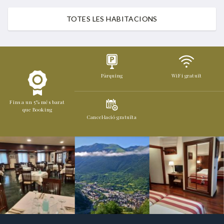
TOTES LES HABITACIONS
Pàrquing
WiFi gratuït
Fins a un 5% més barat
que Booking
Cancel·lació gratuïta