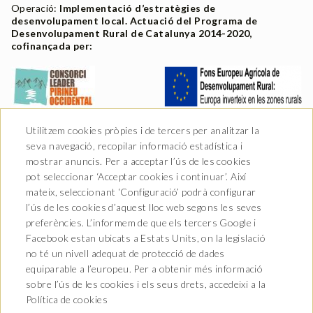
Operació:
Implementació d’estratègies de
desenvolupament local. Actuació del Programa de
Desenvolupament Rural de Catalunya 2014-2020,
cofinançada per:
Utilitzem cookies pròpies i de tercers per analitzar la
seva navegació, recopilar informació estadística i
mostrar anuncis. Per a acceptar l’ús de les cookies
pot seleccionar ‘Acceptar cookies i continuar’. Així
mateix, seleccionant ‘Configuració’ podrà configurar
l’ús de les cookies d’aquest lloc web segons les seves
preferències. L’informem de que els tercers Google i
Facebook estan ubicats a Estats Units, on la legislació
no té un nivell adequat de protecció de dades
Av. Castiero 7 - 25530 Vielha,
equiparable a l’europeu. Per a obtenir més informació
Lleida
sobre l’ús de les cookies i els seus drets, accedeixi a la
T. 973 64 00 00
info@hotelurogallo.com
Política de cookies