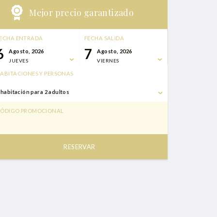
Mejor precio garantizado
ECHA ENTRADA
FECHA SALIDA
6
7
Agosto, 2026
Agosto, 2026
JUEVES
VIERNES
ABITACIONES Y PERSONAS
 habitación para 2 adultos
ÓDIGO PROMOCIONAL
RESERVAR
6 agosto,
7 agosto,
1 habitación para 2
2026
2026
adultos