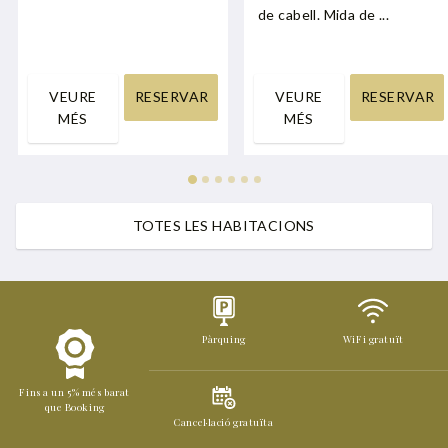
de cabell. Mida de ...
VEURE
RESERVAR
VEURE
RESERVAR
MÉS
MÉS
TOTES LES HABITACIONS
Pàrquing
WiFi gratuït
Fins a un 5% més barat
que Booking
Cancel·lació gratuïta